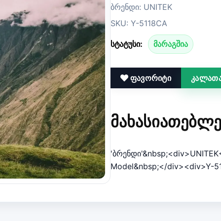
ბრენდი: UNITEK
SKU: Y-5118CA
სტატუსი:
მარაგშია
ფავორიტი
კალათა
ᲛᲐᲮᲐᲡᲘᲐᲗᲔᲑᲚᲔ
'ბრენდი'&nbsp;<div>UNITEK
Model&nbsp;</div><div>Y-5