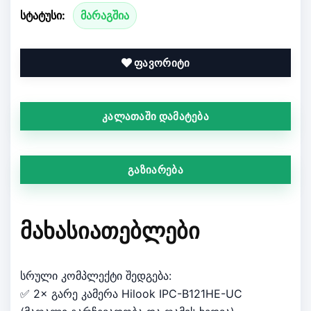
სტატუსი:
მარაგშია
ფავორიტი
კალათაში დამატება
გაზიარება
ᲛᲐᲮᲐᲡᲘᲐᲗᲔᲑᲚᲔᲑᲘ
სრული კომპლექტი შედგება:
✅ 2× გარე კამერა Hilook IPC-B121HE-UC