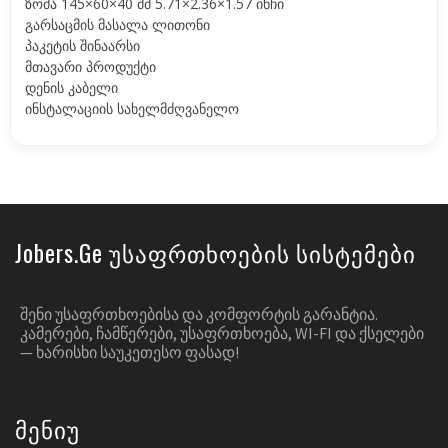
ზომა 145×60×40 მმ 5.71×2.36×1.57 ინჩი
გარსაცმის მასალა ლითონი
პაკეტის შინაარსი
მთავარი პროდუქტი
დენის კაბელი
ინსტალაციის სახელმძღვანელო
Jobers.ge Უსაფრთხოების Სისტემები
ᲨᲔᲜᲘ ᲣᲡᲐᲤᲠᲗᲮᲝᲔᲑᲘᲡᲐ ᲓᲐ ᲙᲝᲛᲤᲝᲠᲢᲘᲡ ᲒᲐᲠᲐᲜᲢᲘᲐ.
ᲙᲐᲛᲔᲠᲔᲑᲘ, ᲩᲐᲛᲬᲔᲠᲔᲑᲘ, ᲣᲡᲐᲤᲠᲗᲮᲝᲔᲑᲐ, WI-FI ᲓᲐ ᲥᲡᲔᲚᲔᲑᲘ
— ᲮᲐᲠᲘᲡᲮᲘ ᲡᲐᲣᲙᲔᲗᲔᲡᲝ ᲤᲐᲡᲐᲓ!
Მენიუ