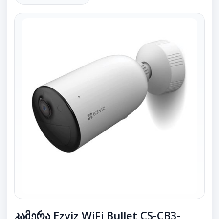
კამერა,Ezviz,WiFi,Bullet,CS-CB3-