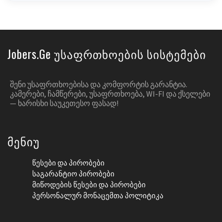
Jobers.ge Უსაფრთხოების Სისტემები
ᲨᲔᲜᲘ ᲣᲡᲐᲤᲠᲗᲮᲝᲔᲑᲘᲡᲐ ᲓᲐ ᲙᲝᲛᲤᲝᲠᲢᲘᲡ ᲒᲐᲠᲐᲜᲢᲘᲐ.
ᲙᲐᲛᲔᲠᲔᲑᲘ, ᲩᲐᲛᲬᲔᲠᲔᲑᲘ, ᲣᲡᲐᲤᲠᲗᲮᲝᲔᲑᲐ, WI-FI ᲓᲐ ᲥᲡᲔᲚᲔᲑᲘ
— ᲮᲐᲠᲘᲡᲮᲘ ᲡᲐᲣᲙᲔᲗᲔᲡᲝ ᲤᲐᲡᲐᲓ!
Მენიუ
Წესები Და Პირობები
Საგარანტიო Პირობები
Მიწოდების Წესები Და Პირობები
Პერსონალურ Მონაცემთა Პოლიტიკა