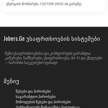
ენერგიის მოხმარება 12V/15W (HDD-ის გარეშე)
Jobers.ge Უსაფრთხოების Სისტემები
ᲨᲔᲜᲘ ᲣᲡᲐᲤᲠᲗᲮᲝᲔᲑᲘᲡᲐ ᲓᲐ ᲙᲝᲛᲤᲝᲠᲢᲘᲡ ᲒᲐᲠᲐᲜᲢᲘᲐ.
ᲙᲐᲛᲔᲠᲔᲑᲘ, ᲩᲐᲛᲬᲔᲠᲔᲑᲘ, ᲣᲡᲐᲤᲠᲗᲮᲝᲔᲑᲐ, WI-FI ᲓᲐ ᲥᲡᲔᲚᲔᲑᲘ
— ᲮᲐᲠᲘᲡᲮᲘ ᲡᲐᲣᲙᲔᲗᲔᲡᲝ ᲤᲐᲡᲐᲓ!
Მენიუ
Წესები Და Პირობები
Საგარანტიო Პირობები
Მიწოდების Წესები Და Პირობები
Პერსონალურ Მონაცემთა Პოლიტიკა