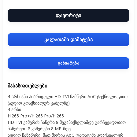
ფავორიტი
კალათაში დამატება
გაზიარება
ᲛᲐᲮᲐᲡᲘᲐᲗᲔᲑᲚᲔᲑᲘ
4-არხიანი ჰიბრიდული HD-TVI ჩამწერი AoC ტექნოლოგიით
(აუდიო კოაქსიალურ კაბელზე)
4 არხი
H.265 Pro+/H.265 Pro/H.265
HD-TVI კამერის ჩაწერა 8 მეგაპიქსელამდე გარჩევადობით
ჩაწერეთ IP კამერები 8 MP-მდე
აუდიო ჩანაწერი, მათ შორის AoC (გადაცემა კოაქსიალურ