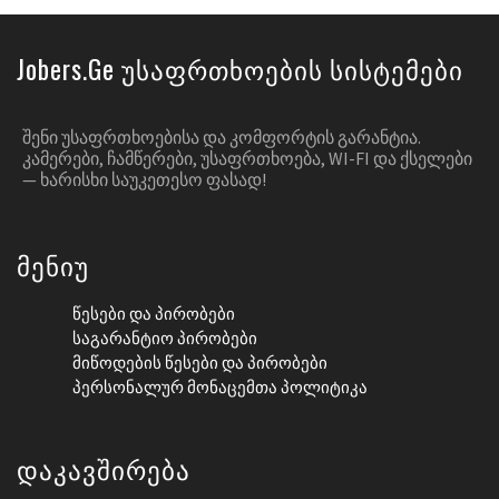
Jobers.ge Უსაფრთხოების Სისტემები
ᲨᲔᲜᲘ ᲣᲡᲐᲤᲠᲗᲮᲝᲔᲑᲘᲡᲐ ᲓᲐ ᲙᲝᲛᲤᲝᲠᲢᲘᲡ ᲒᲐᲠᲐᲜᲢᲘᲐ.
ᲙᲐᲛᲔᲠᲔᲑᲘ, ᲩᲐᲛᲬᲔᲠᲔᲑᲘ, ᲣᲡᲐᲤᲠᲗᲮᲝᲔᲑᲐ, WI-FI ᲓᲐ ᲥᲡᲔᲚᲔᲑᲘ
— ᲮᲐᲠᲘᲡᲮᲘ ᲡᲐᲣᲙᲔᲗᲔᲡᲝ ᲤᲐᲡᲐᲓ!
Მენიუ
Წესები Და Პირობები
Საგარანტიო Პირობები
Მიწოდების Წესები Და Პირობები
Პერსონალურ Მონაცემთა Პოლიტიკა
Დაკავშირება