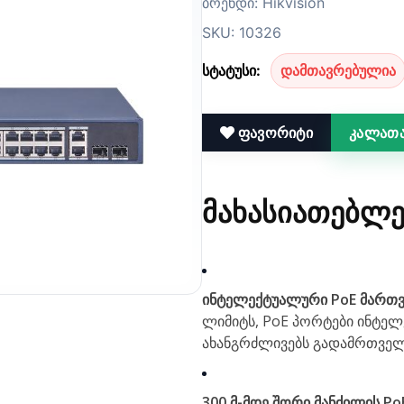
ბრენდი: Hikvision
SKU: 10326
სტატუსი:
დამთავრებულია
ფავორიტი
კალათა
ᲛᲐᲮᲐᲡᲘᲐᲗᲔᲑᲚᲔ
ინტელექტუალური PoE მართვ
ლიმიტს, PoE პორტები ინტელ
ახანგრძლივებს გადამრთველ
300 მ-მდე შორი მანძილის Po