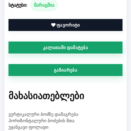
სტატუსი:
მარაგშია
ფავორიტი
კალათაში დამატება
გაზიარება
ᲛᲐᲮᲐᲡᲘᲐᲗᲔᲑᲚᲔᲑᲘ
ვერტიკალური ბოძზე დამაგრება
ჰორიზონტალური ბოძების მთა
უჟანგავი ფოლადი