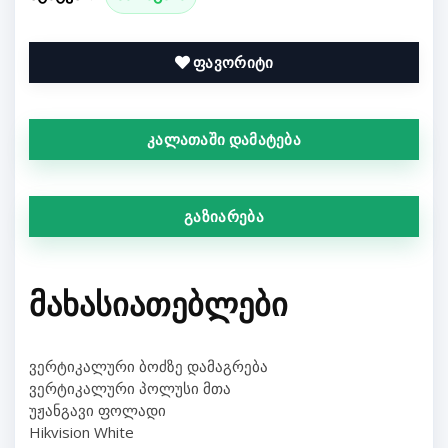
ფავორიტი
კალათაში დამატება
გაზიარება
ᲛᲐᲮᲐᲡᲘᲐᲗᲔᲑᲚᲔᲑᲘ
ვერტიკალური ბოძზე დამაგრება
ვერტიკალური პოლუსი მთა
უჟანგავი ფოლადი
Hikvision White