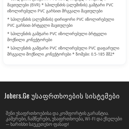
მავთულები (BVR) * სპილენძის (ალუმინის) გამტარი PVC
იზოლირებული PVC გარსით მრგვალი მავთულები
* სპილენძის (ალუმინის) დირიჟორი PVC იზოლირებული
PVC გარსით ბრტყელი მავთულები
* სპილენძის გამტარი PVC იზოლირებული ბრტყელი
მოქნილი კონექტორები
* სპილენძის გამტარი PVC იზოლირებული PVC დაფარული
მრგვალი მოქნილი კონექტორები * ზომები: 0.5-185 მმ2*
Jobers.ge Უსაფრთხოების Სისტემები
ᲨᲔᲜᲘ ᲣᲡᲐᲤᲠᲗᲮᲝᲔᲑᲘᲡᲐ ᲓᲐ ᲙᲝᲛᲤᲝᲠᲢᲘᲡ ᲒᲐᲠᲐᲜᲢᲘᲐ.
ᲙᲐᲛᲔᲠᲔᲑᲘ, ᲩᲐᲛᲬᲔᲠᲔᲑᲘ, ᲣᲡᲐᲤᲠᲗᲮᲝᲔᲑᲐ, WI-FI ᲓᲐ ᲥᲡᲔᲚᲔᲑᲘ
— ᲮᲐᲠᲘᲡᲮᲘ ᲡᲐᲣᲙᲔᲗᲔᲡᲝ ᲤᲐᲡᲐᲓ!