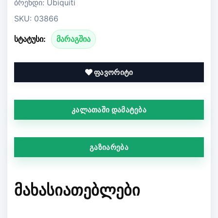
ბრენდი: Ubiquiti
SKU: 03866
სტატუსი:
მარაგშია
ფავორიტი
კალათაში დამატება
გაზიარება
ᲛᲐᲮᲐᲡᲘᲐᲗᲔᲑᲚᲔᲑᲘ