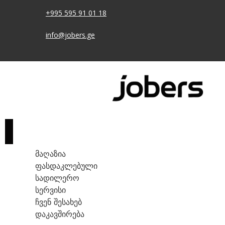
+995 595 91 01 18
info@jobers.ge
ᲛᲐᲦᲐᲖᲘᲐ
ᲤᲐᲡᲓᲐᲙᲚᲔᲑᲣᲚᲘ
ᲡᲐᲓᲘᲚᲔᲠᲝ
ᲡᲔᲠᲕᲘᲡᲘ
ᲩᲕᲔᲜ ᲨᲔᲡᲐᲮᲔᲑ
ᲓᲐᲙᲐᲕᲨᲘᲠᲔᲑᲐ