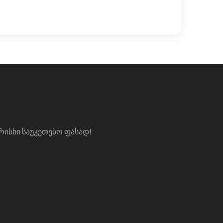
ᲐᲠᲘᲡᲮᲘ ᲡᲐᲣᲙᲔᲗᲔᲡᲝ ᲤᲐᲡᲐᲓ!