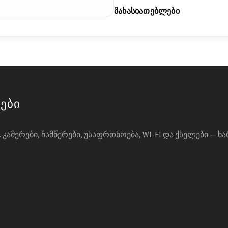
ᲛᲐᲮᲐᲡᲘᲐᲗᲔᲑᲚᲔᲑᲘ
მები
ᲙᲐᲛᲔᲠᲔᲑᲘ, ᲩᲐᲛᲬᲔᲠᲔᲑᲘ, ᲣᲡᲐᲤᲠᲗᲮᲝᲔᲑᲐ, WI-FI ᲓᲐ ᲥᲡᲔᲚᲔᲑᲘ — Ხ