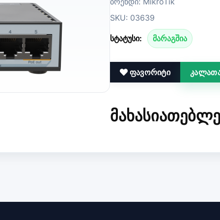
ბრენდი: MikroTik
SKU: 03639
სტატუსი:
მარაგშია
ფავორიტი
კალათა
ᲛᲐᲮᲐᲡᲘᲐᲗᲔᲑᲚᲔ