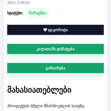
SKU: 03634
სტატუსი:
მარაგშია
ფავორიტი
კალათაში დამატება
გაზიარება
ᲛᲐᲮᲐᲡᲘᲐᲗᲔᲑᲚᲔᲑᲘ
პროდუქტის ბმული მწარმოებლის საიტზე: