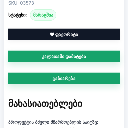
SKU: 03573
სტატუსი:
მარაგშია
ფავორიტი
კალათაში დამატება
გაზიარება
ᲛᲐᲮᲐᲡᲘᲐᲗᲔᲑᲚᲔᲑᲘ
პროდუქტის ბმული მწარმოებლის საიტზე: