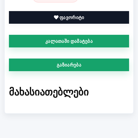
ფავორიტი
კალათაში დამატება
გაზიარება
ᲛᲐᲮᲐᲡᲘᲐᲗᲔᲑᲚᲔᲑᲘ