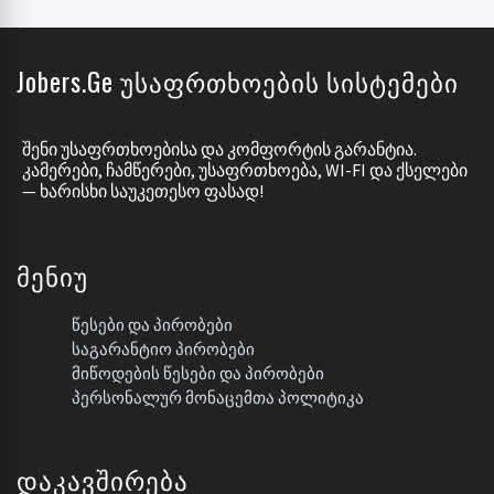
Jobers.ge Უსაფრთხოების Სისტემები
ᲨᲔᲜᲘ ᲣᲡᲐᲤᲠᲗᲮᲝᲔᲑᲘᲡᲐ ᲓᲐ ᲙᲝᲛᲤᲝᲠᲢᲘᲡ ᲒᲐᲠᲐᲜᲢᲘᲐ.
ᲙᲐᲛᲔᲠᲔᲑᲘ, ᲩᲐᲛᲬᲔᲠᲔᲑᲘ, ᲣᲡᲐᲤᲠᲗᲮᲝᲔᲑᲐ, WI-FI ᲓᲐ ᲥᲡᲔᲚᲔᲑᲘ
— ᲮᲐᲠᲘᲡᲮᲘ ᲡᲐᲣᲙᲔᲗᲔᲡᲝ ᲤᲐᲡᲐᲓ!
Მენიუ
Წესები Და Პირობები
Საგარანტიო Პირობები
Მიწოდების Წესები Და Პირობები
Პერსონალურ Მონაცემთა Პოლიტიკა
Დაკავშირება