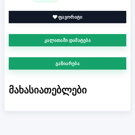
ფავორიტი
კალათაში დამატება
გაზიარება
ᲛᲐᲮᲐᲡᲘᲐᲗᲔᲑᲚᲔᲑᲘ