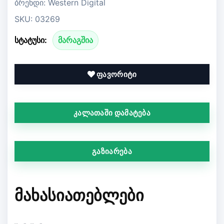
ბრენდი: Western Digital
SKU: 03269
სტატუსი:
მარაგშია
ფავორიტი
კალათაში დამატება
გაზიარება
ᲛᲐᲮᲐᲡᲘᲐᲗᲔᲑᲚᲔᲑᲘ