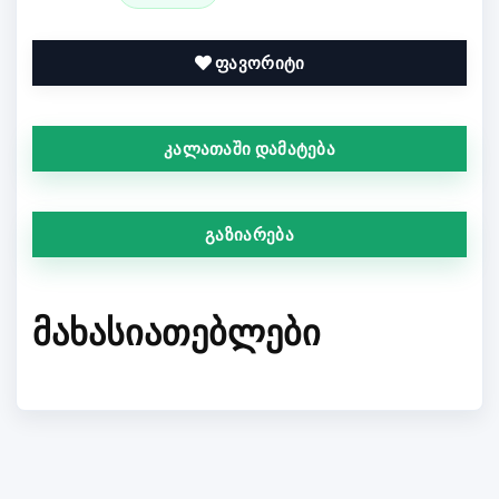
ფავორიტი
კალათაში დამატება
გაზიარება
ᲛᲐᲮᲐᲡᲘᲐᲗᲔᲑᲚᲔᲑᲘ