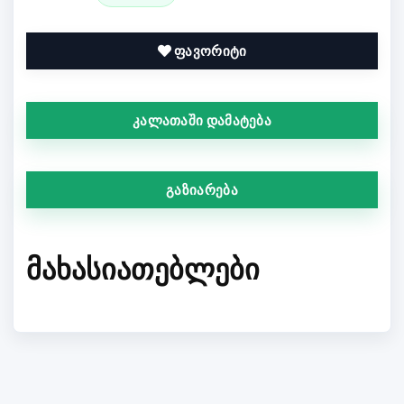
ფავორიტი
კალათაში დამატება
გაზიარება
ᲛᲐᲮᲐᲡᲘᲐᲗᲔᲑᲚᲔᲑᲘ