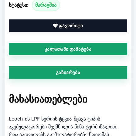
სტატუსი:
მარაგშია
ფავორიტი
კალათაში დამატება
გაზიარება
ᲛᲐᲮᲐᲡᲘᲐᲗᲔᲑᲚᲔᲑᲘ
Leoch-ის LPF სერიის ტყვია-მჟავა ტიპის
აკუმულატორები შექმნილია წინა ტერმინალით,
რაც აადვილებს აკუმულატორებზე წვდომას,