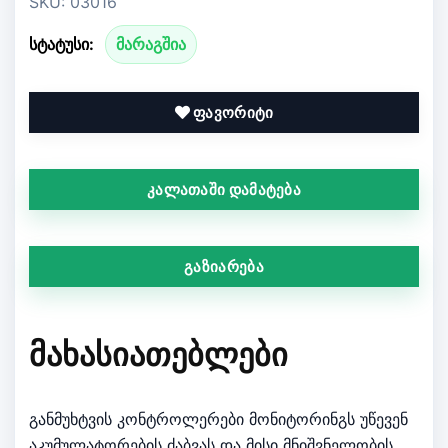
SKU: 03016
სტატუსი:
მარაგშია
ფავორიტი
კალათაში დამატება
გაზიარება
ᲛᲐᲮᲐᲡᲘᲐᲗᲔᲑᲚᲔᲑᲘ
განმუხტვის კონტროლერები მონიტორინგს უწევენ
აკუმულატორების ძაბვას და მისი მნიშვნელობის