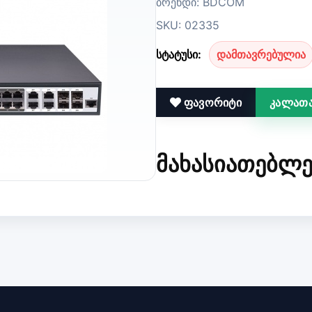
ბრენდი: BDCOM
SKU: 02335
სტატუსი:
დამთავრებულია
ფავორიტი
კალათა
ᲛᲐᲮᲐᲡᲘᲐᲗᲔᲑᲚᲔ