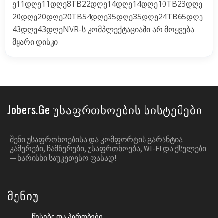
ე11დღე11დღე8TB22დღე14დღე14დღე10TB23დღე
20დღე20დღე20TB54დღე35დღე35დღე24TB65დღე
43დღე43დღეNVR-ს კომპლექტაციაში არ მოყვება
მყარი დისკი
Jobers.ge Უსაფრთხოების Სისტემები
ᲨᲔᲜᲘ ᲣᲡᲐᲤᲠᲗᲮᲝᲔᲑᲘᲡᲐ ᲓᲐ ᲙᲝᲛᲤᲝᲠᲢᲘᲡ ᲒᲐᲠᲐᲜᲢᲘᲐ.
ᲙᲐᲛᲔᲠᲔᲑᲘ, ᲩᲐᲛᲬᲔᲠᲔᲑᲘ, ᲣᲡᲐᲤᲠᲗᲮᲝᲔᲑᲐ, WI-FI ᲓᲐ ᲥᲡᲔᲚᲔᲑᲘ
— ᲮᲐᲠᲘᲡᲮᲘ ᲡᲐᲣᲙᲔᲗᲔᲡᲝ ᲤᲐᲡᲐᲓ!
Მენიუ
Წესები Და Პირობები