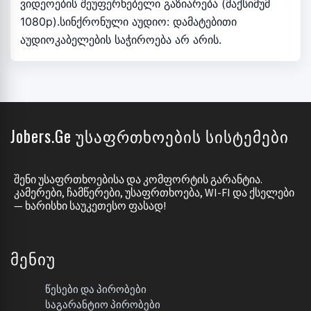
ვიდეოების შეუფერხებელი გაზიარება (მაქსიმუმ
1080p).სინქრონული აუდიო: დამატებითი
აუდიოკაბელების საჭიროება არ არის.
Jobers.ge Უსაფრთხოების Სისტემები
ᲨᲔᲜᲘ ᲣᲡᲐᲤᲠᲗᲮᲝᲔᲑᲘᲡᲐ ᲓᲐ ᲙᲝᲛᲤᲝᲠᲢᲘᲡ ᲒᲐᲠᲐᲜᲢᲘᲐ.
ᲙᲐᲛᲔᲠᲔᲑᲘ, ᲩᲐᲛᲬᲔᲠᲔᲑᲘ, ᲣᲡᲐᲤᲠᲗᲮᲝᲔᲑᲐ, WI-FI ᲓᲐ ᲥᲡᲔᲚᲔᲑᲘ
— ᲮᲐᲠᲘᲡᲮᲘ ᲡᲐᲣᲙᲔᲗᲔᲡᲝ ᲤᲐᲡᲐᲓ!
Მენიუ
Წესები Და Პირობები
Საგარანტიო Პირობები