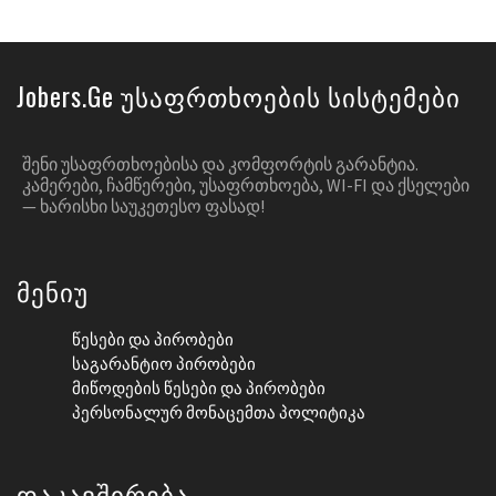
Jobers.ge Უსაფრთხოების Სისტემები
ᲨᲔᲜᲘ ᲣᲡᲐᲤᲠᲗᲮᲝᲔᲑᲘᲡᲐ ᲓᲐ ᲙᲝᲛᲤᲝᲠᲢᲘᲡ ᲒᲐᲠᲐᲜᲢᲘᲐ.
ᲙᲐᲛᲔᲠᲔᲑᲘ, ᲩᲐᲛᲬᲔᲠᲔᲑᲘ, ᲣᲡᲐᲤᲠᲗᲮᲝᲔᲑᲐ, WI-FI ᲓᲐ ᲥᲡᲔᲚᲔᲑᲘ
— ᲮᲐᲠᲘᲡᲮᲘ ᲡᲐᲣᲙᲔᲗᲔᲡᲝ ᲤᲐᲡᲐᲓ!
Მენიუ
Წესები Და Პირობები
Საგარანტიო Პირობები
Მიწოდების Წესები Და Პირობები
Პერსონალურ Მონაცემთა Პოლიტიკა
Დაკავშირება