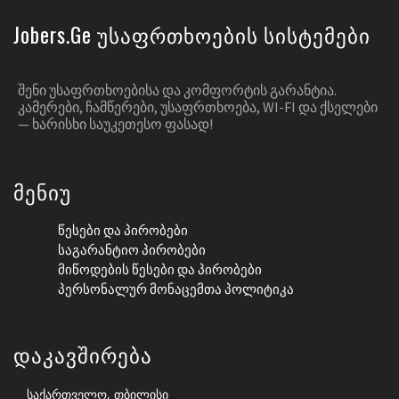
Jobers.ge Უსაფრთხოების Სისტემები
ᲨᲔᲜᲘ ᲣᲡᲐᲤᲠᲗᲮᲝᲔᲑᲘᲡᲐ ᲓᲐ ᲙᲝᲛᲤᲝᲠᲢᲘᲡ ᲒᲐᲠᲐᲜᲢᲘᲐ.
ᲙᲐᲛᲔᲠᲔᲑᲘ, ᲩᲐᲛᲬᲔᲠᲔᲑᲘ, ᲣᲡᲐᲤᲠᲗᲮᲝᲔᲑᲐ, WI-FI ᲓᲐ ᲥᲡᲔᲚᲔᲑᲘ
— ᲮᲐᲠᲘᲡᲮᲘ ᲡᲐᲣᲙᲔᲗᲔᲡᲝ ᲤᲐᲡᲐᲓ!
Მენიუ
Წესები Და Პირობები
Საგარანტიო Პირობები
Მიწოდების Წესები Და Პირობები
Პერსონალურ Მონაცემთა Პოლიტიკა
Დაკავშირება
საქართველო, თბილისი