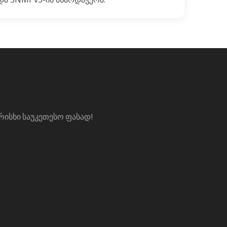
ᲐᲠᲘᲡᲮᲘ ᲡᲐᲣᲙᲔᲗᲔᲡᲝ ᲤᲐᲡᲐᲓ!