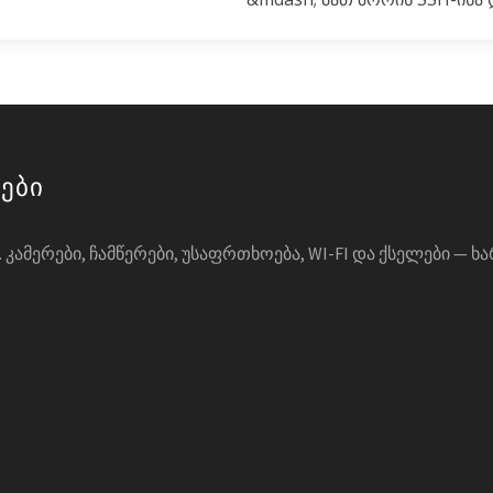
მები
ᲙᲐᲛᲔᲠᲔᲑᲘ, ᲩᲐᲛᲬᲔᲠᲔᲑᲘ, ᲣᲡᲐᲤᲠᲗᲮᲝᲔᲑᲐ, WI-FI ᲓᲐ ᲥᲡᲔᲚᲔᲑᲘ — Ხ