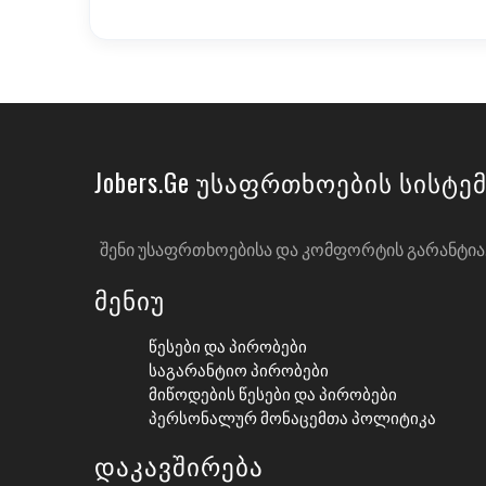
Jobers.ge Უსაფრთხოების Სისტე
ᲨᲔᲜᲘ ᲣᲡᲐᲤᲠᲗᲮᲝᲔᲑᲘᲡᲐ ᲓᲐ ᲙᲝᲛᲤᲝᲠᲢᲘᲡ ᲒᲐᲠᲐᲜᲢᲘᲐ. 
Მენიუ
Წესები Და Პირობები
Საგარანტიო Პირობები
Მიწოდების Წესები Და Პირობები
Პერსონალურ Მონაცემთა Პოლიტიკა
Დაკავშირება