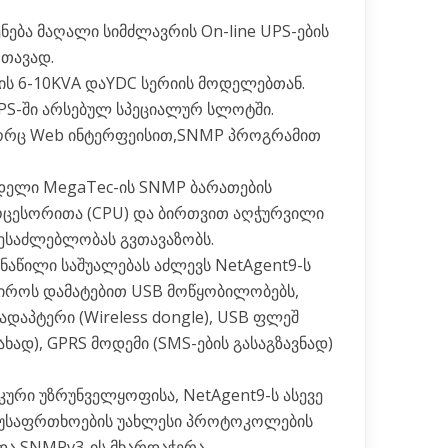
ნება მაღალი სიმძლავრის On-line UPS-ების
რთავად.
ის 6-10KVA დაYDC სერიის მოდელებთან.
UPS-ში არსებულ სპეციალურ სლოტში.
ორც Web ინტერფეისით,SNMP პროგრამით
ოდელი MegaTec-ის SNMP ბარათების
ოცესორითა (CPU) და ბირთვით აღჭურვილი
ესაძლებლობას გვთავაზობს.
აწილი საშუალებას აძლევს NetAgent9-ს
ჭიროს დამატებით USB მოწყობილობებს,
დაპტერი (Wireless dongle), USB ფლეშ
ახად), GPRS მოდემი (SMS-ების გასაგზავნად)
ური უზრუნველყოფისა, NetAgent9-ს ასევე
და უსაფრთხოების უახლესი პროტოკოლების
 და SNMPv3-ის მხარდაჭერა.