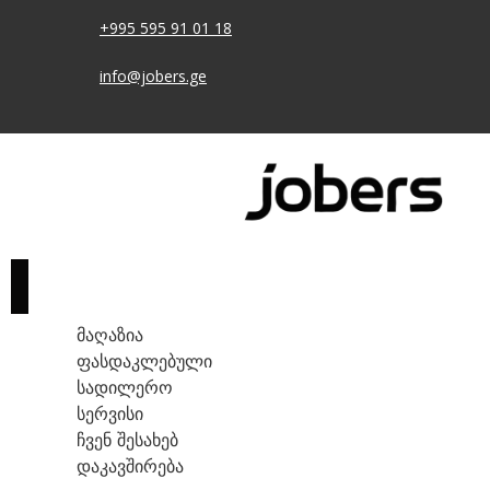
+995 595 91 01 18
info@jobers.ge
ᲛᲐᲦᲐᲖᲘᲐ
ᲤᲐᲡᲓᲐᲙᲚᲔᲑᲣᲚᲘ
ᲡᲐᲓᲘᲚᲔᲠᲝ
ᲡᲔᲠᲕᲘᲡᲘ
ᲩᲕᲔᲜ ᲨᲔᲡᲐᲮᲔᲑ
ᲓᲐᲙᲐᲕᲨᲘᲠᲔᲑᲐ