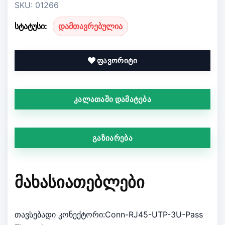
SKU: 01266
სტატუსი:
დამთავრებულია
ფავორიტი
კალათაში დამატება
გაზიარება
ᲛᲐᲮᲐᲡᲘᲐᲗᲔᲑᲚᲔᲑᲘ
თავსებადი კონექტორი:Conn-RJ45-UTP-3U-Pass