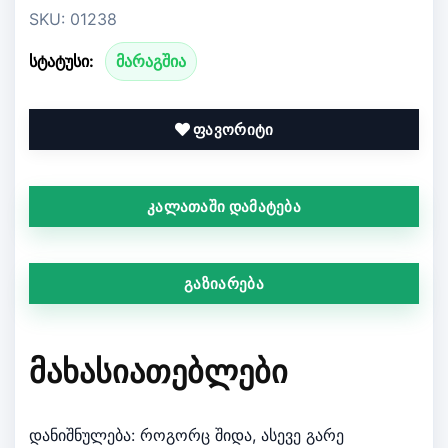
SKU: 01238
სტატუსი:
მარაგშია
ფავორიტი
კალათაში დამატება
გაზიარება
ᲛᲐᲮᲐᲡᲘᲐᲗᲔᲑᲚᲔᲑᲘ
დანიშნულება: როგორც შიდა, ასევე გარე