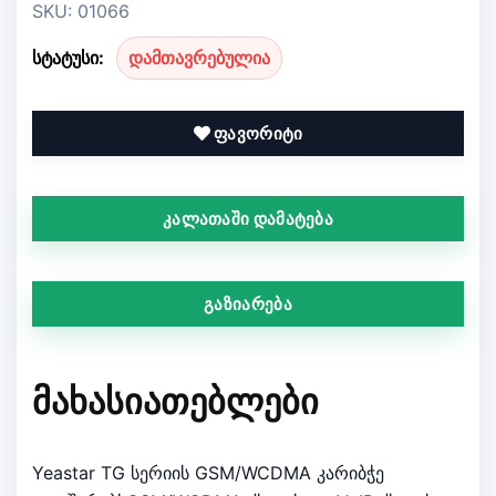
SKU: 01066
სტატუსი:
დამთავრებულია
ფავორიტი
კალათაში დამატება
გაზიარება
ᲛᲐᲮᲐᲡᲘᲐᲗᲔᲑᲚᲔᲑᲘ
Yeastar TG სერიის GSM/WCDMA კარიბჭე