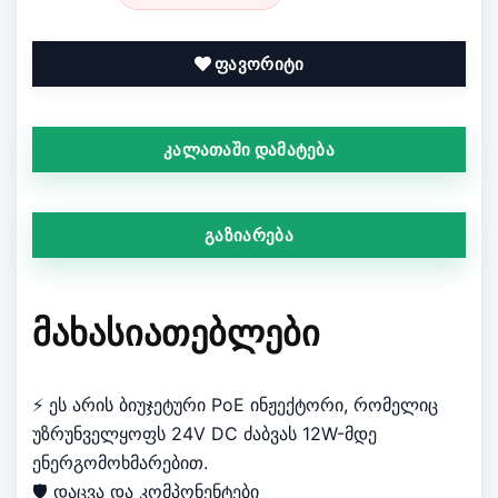
ფავორიტი
კალათაში დამატება
გაზიარება
ᲛᲐᲮᲐᲡᲘᲐᲗᲔᲑᲚᲔᲑᲘ
⚡ ეს არის ბიუჯეტური PoE ინჟექტორი, რომელიც
უზრუნველყოფს 24V DC ძაბვას 12W-მდე
ენერგომოხმარებით.
🛡️ დაცვა და კომპონენტები