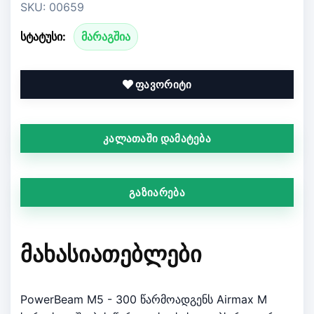
SKU: 00659
სტატუსი:
მარაგშია
ფავორიტი
კალათაში დამატება
გაზიარება
ᲛᲐᲮᲐᲡᲘᲐᲗᲔᲑᲚᲔᲑᲘ
PowerBeam M5 - 300 წარმოადგენს Airmax M