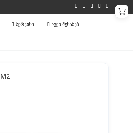
ᲡᲔᲠᲕᲘᲡᲘ
ᲩᲕᲔᲜ ᲨᲔᲡᲐᲮᲔᲑ
 M2