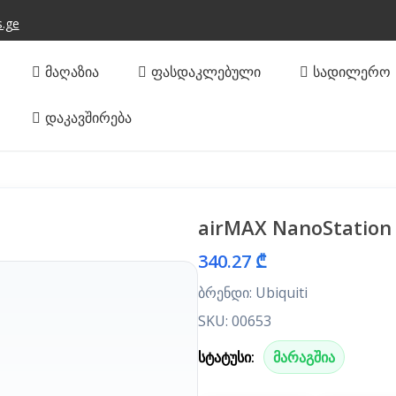
s.ge
ᲛᲐᲦᲐᲖᲘᲐ
ᲤᲐᲡᲓᲐᲙᲚᲔᲑᲣᲚᲘ
ᲡᲐᲓᲘᲚᲔᲠᲝ
ᲓᲐᲙᲐᲕᲨᲘᲠᲔᲑᲐ
airMAX NanoStation
340.27 ₾
ბრენდი: Ubiquiti
SKU: 00653
სტატუსი:
მარაგშია