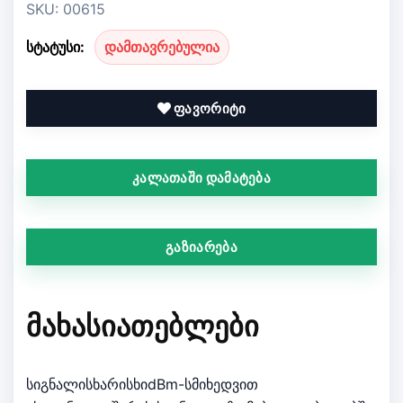
SKU: 00615
სტატუსი:
დამთავრებულია
ფავორიტი
კალათაში დამატება
გაზიარება
ᲛᲐᲮᲐᲡᲘᲐᲗᲔᲑᲚᲔᲑᲘ
სიგნალისხარისხიdBm-სმიხედვით