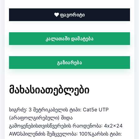
ფავორიტი
კალათაში დამატება
გაზიარება
ᲛᲐᲮᲐᲡᲘᲐᲗᲔᲑᲚᲔᲑᲘ
სიგრძე: 3 მეტრიკაბელის ტიპი: Cat5e UTP
(არაფოლგირებული) შიდა
გამოყენებისთვისწვერების რაოდენობა: 4x2x24
AWGსპილენძის შემცველობა: 100%გარსის ტიპი: